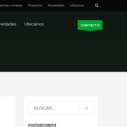
santías mineras
Proyectos
Novedades
Ubícanos
vedades
Ubícanos
CONTACTO
POSTS RECIENTES