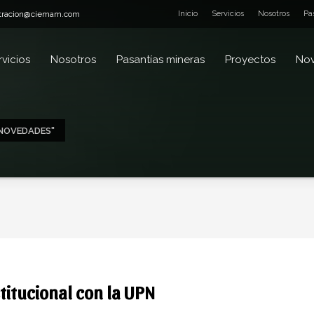
tracion@ciemam.com
Inicio
Servicios
Nosotros
Pa
rvicios
Nosotros
Pasantías mineras
Proyectos
No
"NOVEDADES"
titucional con la UPN